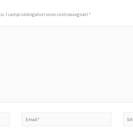
to.
I campi obbligatori sono contrassegnati
*
Email*
Sito
web