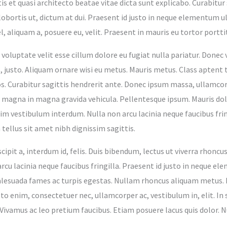
tis et quasi architecto beatae vitae dicta sunt explicabo. Curabitur
obortis ut, dictum at dui. Praesent id justo in neque elementum u
l, aliquam a, posuere eu, velit. Praesent in mauris eu tortor portt
n voluptate velit esse cillum dolore eu fugiat nulla pariatur. Donec
, justo. Aliquam ornare wisi eu metus. Mauris metus. Class aptent t
 Curabitur sagittis hendrerit ante. Donec ipsum massa, ullamcorper
magna in magna gravida vehicula. Pellentesque ipsum. Mauris dolor 
nim vestibulum interdum. Nulla non arcu lacinia neque faucibus fri
 tellus sit amet nibh dignissim sagittis.
cipit a, interdum id, felis. Duis bibendum, lectus ut viverra rhoncus
 arcu lacinia neque faucibus fringilla. Praesent id justo in neque 
lesuada fames ac turpis egestas. Nullam rhoncus aliquam metus. Du
sto enim, consectetuer nec, ullamcorper ac, vestibulum in, elit. In
. Vivamus ac leo pretium faucibus. Etiam posuere lacus quis dolor