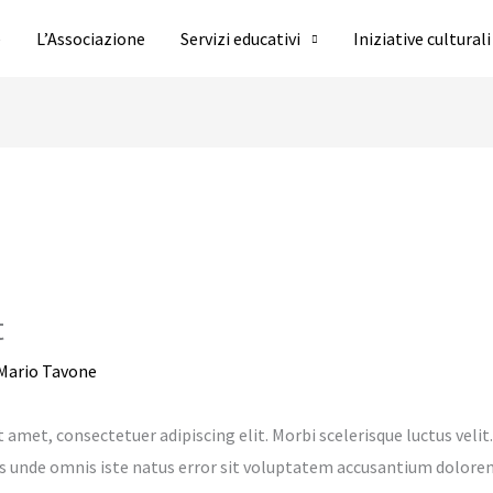
e
L’Associazione
Servizi educativi
Iniziative culturali
t
Mario Tavone
 amet, consectetuer adipiscing elit. Morbi scelerisque luctus veli
tis unde omnis iste natus error sit voluptatem accusantium dolo